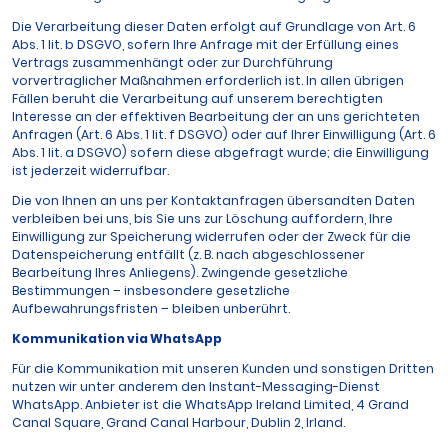
Die Verarbeitung dieser Daten erfolgt auf Grundlage von Art. 6
Abs. 1 lit. b DSGVO, sofern Ihre Anfrage mit der Erfüllung eines
Vertrags zusammenhängt oder zur Durchführung
vorvertraglicher Maßnahmen erforderlich ist. In allen übrigen
Fällen beruht die Verarbeitung auf unserem berechtigten
Interesse an der effektiven Bearbeitung der an uns gerichteten
Anfragen (Art. 6 Abs. 1 lit. f DSGVO) oder auf Ihrer Einwilligung (Art. 6
Abs. 1 lit. a DSGVO) sofern diese abgefragt wurde; die Einwilligung
ist jederzeit widerrufbar.
Die von Ihnen an uns per Kontaktanfragen übersandten Daten
verbleiben bei uns, bis Sie uns zur Löschung auffordern, Ihre
Einwilligung zur Speicherung widerrufen oder der Zweck für die
Datenspeicherung entfällt (z. B. nach abgeschlossener
Bearbeitung Ihres Anliegens). Zwingende gesetzliche
Bestimmungen – insbesondere gesetzliche
Aufbewahrungsfristen – bleiben unberührt.
Kommunikation via WhatsApp
Für die Kommunikation mit unseren Kunden und sonstigen Dritten
nutzen wir unter anderem den Instant-Messaging-Dienst
WhatsApp. Anbieter ist die WhatsApp Ireland Limited, 4 Grand
Canal Square, Grand Canal Harbour, Dublin 2, Irland.