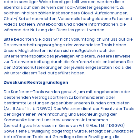
oder in sonstiger Weise bereitgestellt werden, werden diese
ebenfalls auf den Servern der Tool-Anbieter gespeichert. Zu
solchen Inhalten zählen insbesondere Cloud-Aufzeichnungen,
Chat-/ Sofortnachrichten, Voicemails hochgeladene Fotos und
Videos, Dateien, Whiteboards und andere Informationen, die
während der Nutzung des Dienstes geteilt werden.
Bitte beachten Sie, dass wir nicht vollumfänglich Einfluss auf die
Datenverarbeitungsvorgänge der verwendeten Tools haben.
Unsere Möglichkeiten richten sich maßgeblich nach der
Unternehmenspolitik des jeweiligen Anbieters. Weitere Hinweise
zur Datenverarbeitung durch die Konferenztools entnehmen Sie
den Datenschutzerklärungen der jeweils eingesetzten Tools, die
wir unter diesem Text aufgeführt haben.
Zweck und Rechtsgrundlagen
Die Konferenz-Tools werden genutzt, um mit angehenden oder
bestehenden Vertragspartnern zu kommunizieren oder
bestimmte Leistungen gegenüber unseren Kunden anzubieten
(Art. 6 Abs. 1 lit. b DSGVO). Des Weiteren dient der Einsatz der Tools
der allgemeinen Vereinfachung und Beschleunigung der
Kommunikation mit uns bzw. unserem Unternehmen
(berechtigtes Interesse im Sinne von Art. 6 Abs. 1 lit. f DSGVO).
Soweit eine Einwilligung abgefragt wurde, erfolgt der Einsatz der
betreffenden Tools auf Grundlage dieser Einwilligung; die