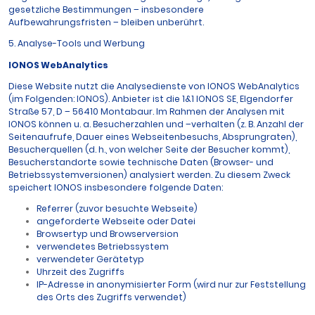
gesetzliche Bestimmungen – insbesondere
Aufbewahrungsfristen – bleiben unberührt.
5. Analyse-Tools und Werbung
IONOS WebAnalytics
Diese Website nutzt die Analysedienste von IONOS WebAnalytics
(im Folgenden: IONOS). Anbieter ist die 1&1 IONOS SE, Elgendorfer
Straße 57, D – 56410 Montabaur. Im Rahmen der Analysen mit
IONOS können u. a. Besucherzahlen und –verhalten (z. B. Anzahl der
Seitenaufrufe, Dauer eines Webseitenbesuchs, Absprungraten),
Besucherquellen (d. h., von welcher Seite der Besucher kommt),
Besucherstandorte sowie technische Daten (Browser- und
Betriebssystemversionen) analysiert werden. Zu diesem Zweck
speichert IONOS insbesondere folgende Daten:
Referrer (zuvor besuchte Webseite)
angeforderte Webseite oder Datei
Browsertyp und Browserversion
verwendetes Betriebssystem
verwendeter Gerätetyp
Uhrzeit des Zugriffs
IP-Adresse in anonymisierter Form (wird nur zur Feststellung
des Orts des Zugriffs verwendet)