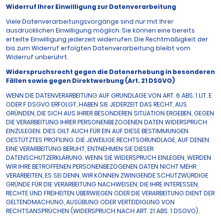
Widerruf Ihrer Einwilligung zur Datenverarbeitung
Viele Datenverarbeitungsvorgänge sind nur mit Ihrer
ausdrücklichen Einwilligung möglich. Sie können eine bereits
erteilte Einwilligung jederzeit widerrufen. Die Rechtmäßigkeit der
bis zum Widerruf erfolgten Datenverarbeitung bleibt vom
Widerruf unberührt.
Widerspruchsrecht gegen die Datenerhebung in besonderen
Fällen sowie gegen Direktwerbung (Art. 21 DSGVO)
WENN DIE DATENVERARBEITUNG AUF GRUNDLAGE VON ART. 6 ABS. 1 LIT. E
ODER F DSGVO ERFOLGT, HABEN SIE JEDERZEIT DAS RECHT, AUS
GRÜNDEN, DIE SICH AUS IHRER BESONDEREN SITUATION ERGEBEN, GEGEN
DIE VERARBEITUNG IHRER PERSONENBEZOGENEN DATEN WIDERSPRUCH
EINZULEGEN; DIES GILT AUCH FÜR EIN AUF DIESE BESTIMMUNGEN
GESTÜTZTES PROFILING. DIE JEWEILIGE RECHTSGRUNDLAGE, AUF DENEN
EINE VERARBEITUNG BERUHT, ENTNEHMEN SIE DIESER
DATENSCHUTZERKLÄRUNG. WENN SIE WIDERSPRUCH EINLEGEN, WERDEN
WIR IHRE BETROFFENEN PERSONENBEZOGENEN DATEN NICHT MEHR
VERARBEITEN, ES SEI DENN, WIR KÖNNEN ZWINGENDE SCHUTZWÜRDIGE
GRÜNDE FÜR DIE VERARBEITUNG NACHWEISEN, DIE IHRE INTERESSEN,
RECHTE UND FREIHEITEN ÜBERWIEGEN ODER DIE VERARBEITUNG DIENT DER
GELTENDMACHUNG, AUSÜBUNG ODER VERTEIDIGUNG VON
RECHTSANSPRÜCHEN (WIDERSPRUCH NACH ART. 21 ABS. 1 DSGVO).