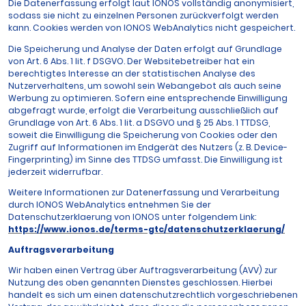
Die Datenerfassung erfolgt laut IONOS vollständig anonymisiert,
sodass sie nicht zu einzelnen Personen zurückverfolgt werden
kann. Cookies werden von IONOS WebAnalytics nicht gespeichert.
Die Speicherung und Analyse der Daten erfolgt auf Grundlage
von Art. 6 Abs. 1 lit. f DSGVO. Der Websitebetreiber hat ein
berechtigtes Interesse an der statistischen Analyse des
Nutzerverhaltens, um sowohl sein Webangebot als auch seine
Werbung zu optimieren. Sofern eine entsprechende Einwilligung
abgefragt wurde, erfolgt die Verarbeitung ausschließlich auf
Grundlage von Art. 6 Abs. 1 lit. a DSGVO und § 25 Abs. 1 TTDSG,
soweit die Einwilligung die Speicherung von Cookies oder den
Zugriff auf Informationen im Endgerät des Nutzers (z. B. Device-
Fingerprinting) im Sinne des TTDSG umfasst. Die Einwilligung ist
jederzeit widerrufbar.
Weitere Informationen zur Datenerfassung und Verarbeitung
durch IONOS WebAnalytics entnehmen Sie der
Datenschutzerklaerung von IONOS unter folgendem Link:
https://www.ionos.de/terms-gtc/datenschutzerklaerung/
Auftragsverarbeitung
Wir haben einen Vertrag über Auftragsverarbeitung (AVV) zur
Nutzung des oben genannten Dienstes geschlossen. Hierbei
handelt es sich um einen datenschutzrechtlich vorgeschriebenen