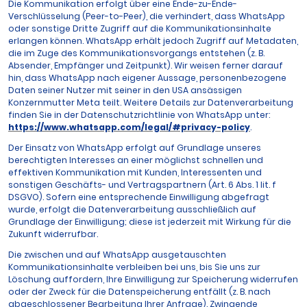
Die Kommunikation erfolgt über eine Ende-zu-Ende-
Verschlüsselung (Peer-to-Peer), die verhindert, dass WhatsApp
oder sonstige Dritte Zugriff auf die Kommunikationsinhalte
erlangen können. WhatsApp erhält jedoch Zugriff auf Metadaten,
die im Zuge des Kommunikationsvorgangs entstehen (z. B.
Absender, Empfänger und Zeitpunkt). Wir weisen ferner darauf
hin, dass WhatsApp nach eigener Aussage, personenbezogene
Daten seiner Nutzer mit seiner in den USA ansässigen
Konzernmutter Meta teilt. Weitere Details zur Datenverarbeitung
finden Sie in der Datenschutzrichtlinie von WhatsApp unter:
https://www.whatsapp.com/legal/#privacy-policy
.
Der Einsatz von WhatsApp erfolgt auf Grundlage unseres
berechtigten Interesses an einer möglichst schnellen und
effektiven Kommunikation mit Kunden, Interessenten und
sonstigen Geschäfts- und Vertragspartnern (Art. 6 Abs. 1 lit. f
DSGVO). Sofern eine entsprechende Einwilligung abgefragt
wurde, erfolgt die Datenverarbeitung ausschließlich auf
Grundlage der Einwilligung; diese ist jederzeit mit Wirkung für die
Zukunft widerrufbar.
Die zwischen und auf WhatsApp ausgetauschten
Kommunikationsinhalte verbleiben bei uns, bis Sie uns zur
Löschung auffordern, Ihre Einwilligung zur Speicherung widerrufen
oder der Zweck für die Datenspeicherung entfällt (z. B. nach
abgeschlossener Bearbeitung Ihrer Anfrage). Zwingende