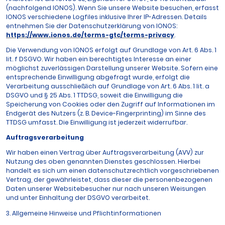
(nachfolgend IONOS). Wenn Sie unsere Website besuchen, erfasst
IONOS verschiedene Logfiles inklusive Ihrer IP-Adressen. Details
entnehmen Sie der Datenschutzerklärung von IONOS:
https://www.ionos.de/terms-gtc/terms-privacy
.
Die Verwendung von IONOS erfolgt auf Grundlage von Art. 6 Abs. 1
lit. f DSGVO. Wir haben ein berechtigtes Interesse an einer
möglichst zuverlässigen Darstellung unserer Website. Sofern eine
entsprechende Einwilligung abgefragt wurde, erfolgt die
Verarbeitung ausschließlich auf Grundlage von Art. 6 Abs. 1 lit. a
DSGVO und § 25 Abs. 1 TTDSG, soweit die Einwilligung die
Speicherung von Cookies oder den Zugriff auf Informationen im
Endgerät des Nutzers (z. B. Device-Fingerprinting) im Sinne des
TTDSG umfasst. Die Einwilligung ist jederzeit widerrufbar.
Auftragsverarbeitung
Wir haben einen Vertrag über Auftragsverarbeitung (AVV) zur
Nutzung des oben genannten Dienstes geschlossen. Hierbei
handelt es sich um einen datenschutzrechtlich vorgeschriebenen
Vertrag, der gewährleistet, dass dieser die personenbezogenen
Daten unserer Websitebesucher nur nach unseren Weisungen
und unter Einhaltung der DSGVO verarbeitet.
3. Allgemeine Hinweise und Pflicht­informationen