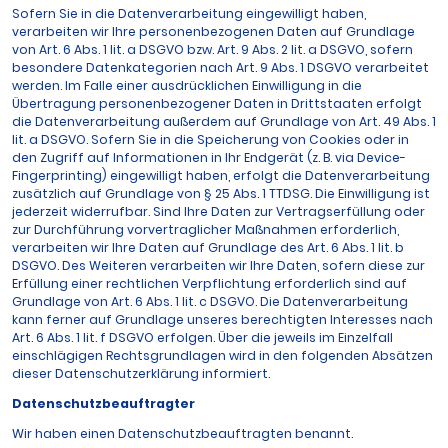
Sofern Sie in die Datenverarbeitung eingewilligt haben,
verarbeiten wir Ihre personenbezogenen Daten auf Grundlage
von Art. 6 Abs. 1 lit. a DSGVO bzw. Art. 9 Abs. 2 lit. a DSGVO, sofern
besondere Datenkategorien nach Art. 9 Abs. 1 DSGVO verarbeitet
werden. Im Falle einer ausdrücklichen Einwilligung in die
Übertragung personenbezogener Daten in Drittstaaten erfolgt
die Datenverarbeitung außerdem auf Grundlage von Art. 49 Abs. 1
lit. a DSGVO. Sofern Sie in die Speicherung von Cookies oder in
den Zugriff auf Informationen in Ihr Endgerät (z. B. via Device-
Fingerprinting) eingewilligt haben, erfolgt die Datenverarbeitung
zusätzlich auf Grundlage von § 25 Abs. 1 TTDSG. Die Einwilligung ist
jederzeit widerrufbar. Sind Ihre Daten zur Vertragserfüllung oder
zur Durchführung vorvertraglicher Maßnahmen erforderlich,
verarbeiten wir Ihre Daten auf Grundlage des Art. 6 Abs. 1 lit. b
DSGVO. Des Weiteren verarbeiten wir Ihre Daten, sofern diese zur
Erfüllung einer rechtlichen Verpflichtung erforderlich sind auf
Grundlage von Art. 6 Abs. 1 lit. c DSGVO. Die Datenverarbeitung
kann ferner auf Grundlage unseres berechtigten Interesses nach
Art. 6 Abs. 1 lit. f DSGVO erfolgen. Über die jeweils im Einzelfall
einschlägigen Rechtsgrundlagen wird in den folgenden Absätzen
dieser Datenschutzerklärung informiert.
Datenschutz­beauftragter
Wir haben einen Datenschutzbeauftragten benannt.