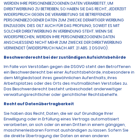
WERDEN IHRE PERSONENBEZOGENEN DATEN VERARBEITET, UM
DIREKTWERBUNG ZU BETREIBEN, SO HABEN SIE DAS RECHT, JEDERZEIT
WIDERSPRUCH GEGEN DIE VERARBEITUNG SIE BETREFFENDER
PERSONENBEZOGENER DATEN ZUM ZWECKE DERARTIGER WERBUNG
EINZULEGEN; DIES GILT AUCH FÜR DAS PROFILING, SOWEIT ES MIT
SOLCHER DIREKTWERBUNG IN VERBINDUNG STEHT. WENN SIE
WIDERSPRECHEN, WERDEN IHRE PERSONENBEZOGENEN DATEN
ANSCHLIESSEND NICHT MEHR ZUM ZWECKE DER DIREKTWERBUNG
VERWENDET (WIDERSPRUCH NACH ART. 21 ABS. 2 DSGVO).
Beschwerde­recht bei der zuständigen Aufsichts­behörde
Im Falle von Verstößen gegen die DSGVO steht den Betroffenen
ein Beschwerderecht bei einer Aufsichtsbehörde, insbesondere in
dem Mitgliedstaat ihres gewöhnlichen Aufenthalts, ihres
Arbeitsplatzes oder des Orts des mutmaßlichen Verstoßes zu.
Das Beschwerderecht besteht unbeschadet anderweitiger
verwaltungsrechtlicher oder gerichtlicher Rechtsbehelfe.
Recht auf Daten­übertrag­barkeit
Sie haben das Recht, Daten, die wir auf Grundlage Ihrer
Einwilligung oder in Erfüllung eines Vertrags automatisiert
verarbeiten, an sich oder an einen Dritten in einem gängigen,
maschinenlesbaren Format aushändigen zu lassen. Sofern Sie
die direkte Übertragung der Daten an einen anderen