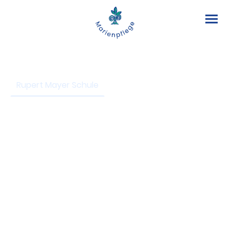
Rupert Mayer Schule
SBBZ
Sonderpäd. Dienst
Frühberatung
Schulkindergarten
Klinikschule