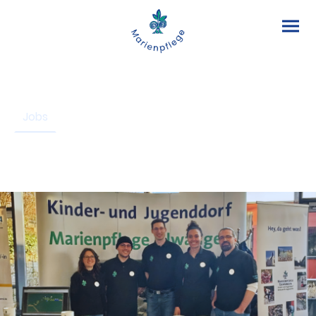
Jobs
FSJ/Bufdi
Praktikum
Ausbildung
Stellenangebote