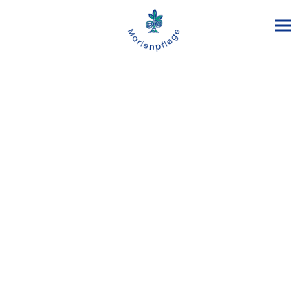
Service & Kontakt
Leitungsteam
Verwaltung
Aufsichtsrat
MAV
SBV
Ferienhaus Immenstaad
Ferienhaus Schröcken
Sportanlage Goldrain
Publikationen