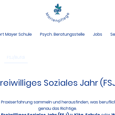
rt Mayer Schule
Psych. Beratungsstelle
Jobs
Se
FSJ/Bufdi
Praktikum
Ausbildung
Stellenange
reiwilliges Soziales Jahr (FS
Praxiserfahrung sammeln und herausfinden, was beruflich 
genau das Richtige.
n
Freiwilliges Soziales Jahr (FSJ)
in
Kita, Schule
oder
W