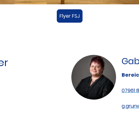
Flyer FSJ
er
Gab
Bereic
07961 8
g.grun