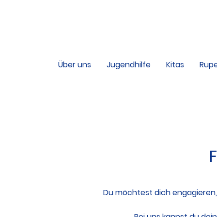
Über uns
Jugendhilfe
Kitas
Rupe
Jobs
F
Du möchtest dich engagieren, 
Bei uns kannst du dei