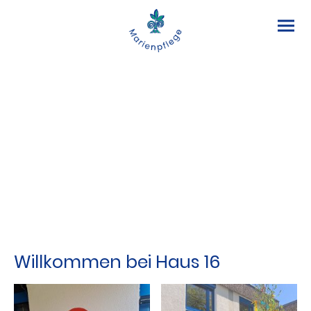
Wohngruppe
Fachdienst
BJW
Tagesgruppe
Ambulante Hilfen
gruppenübergreifende
Angebote
Willkommen bei Haus 16