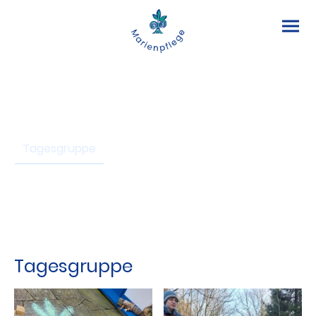
Wohngruppe
Fachdienst
BJW
Tagesgruppe
Ambulante Hilfen
gruppenübergreifende
Angebote
Tagesgruppe