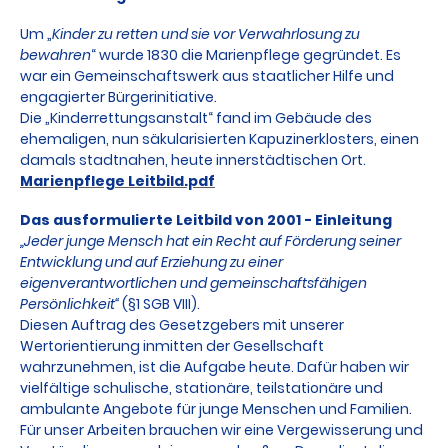
Um „
Kinder zu retten und sie vor Verwahrlosung zu
bewahren
“ wurde 1830 die Marienpflege gegründet. Es
war ein Gemeinschaftswerk aus staatlicher Hilfe und
engagierter Bürgerinitiative.
Die „Kinderrettungsanstalt“ fand im Gebäude des
ehemaligen, nun säkularisierten Kapuzinerklosters, einen
damals stadtnahen, heute innerstädtischen Ort.
Marienpflege Leitbild.pdf
Das ausformulierte Leitbild von 2001 - Einleitung
„Jeder junge Mensch hat ein Recht auf Förderung seiner
Entwicklung und auf Erziehung zu einer
eigenverantwortlichen und gemeinschaftsfähigen
Persönlichkeit“
(§1 SGB VIII).
Diesen Auftrag des Gesetzgebers mit unserer
Wertorientierung inmitten der Gesellschaft
wahrzunehmen, ist die Aufgabe heute. Dafür haben wir
vielfältige schulische, stationäre, teilstationäre und
ambulante Angebote für junge Menschen und Familien.
Für unser Arbeiten brauchen wir eine Vergewisserung und