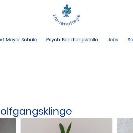
rt Mayer Schule
Psych. Beratungsstelle
Jobs
Se
enst
BJW
Tagesgruppe
Ambulante Hilfen
lfgangsklinge