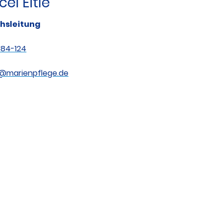
el Eitle
hsleitung
884-124
e@marienpflege.de
takt
Spenden
Impressum