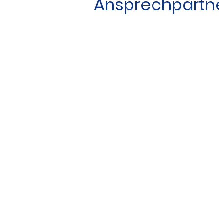
Ansprechpartn
Über uns
Jugendhilfe
Kitas
Rupert Mayer S
Datenschutzerklärung