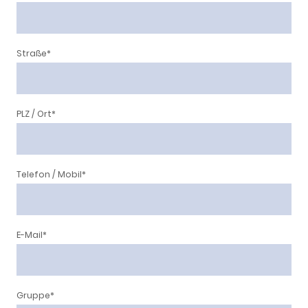
Straße
*
PLZ / Ort
*
Telefon / Mobil
*
E-Mail
*
Gruppe
*