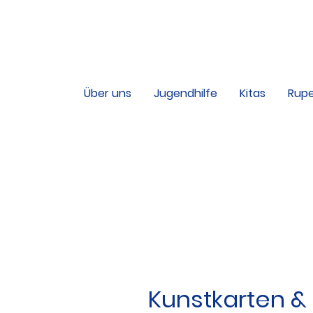
Über uns
Jugendhilfe
Kitas
Rupe
Service & Kontakt
Leitungsteam
Verwaltung
Publikationen
Kunstkarten &