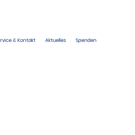
rvice & Kontakt
Aktuelles
Spenden
d
Ferienhaus Schröcken
Sportanlage Goldrain