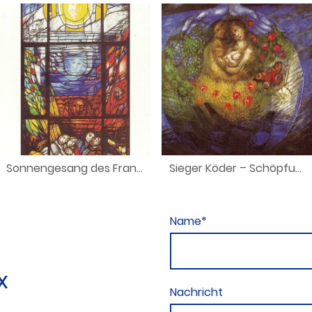
Sonnengesang des Franziskus
Sieger Köder – Schöpfung I (2000)
Name
*
&
x
Nachricht