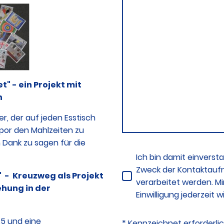
" - ein Projekt mit
n
r, der auf jeden Esstisch
 por den Mahlzeiten zu
Dank zu sagen für die
Ich bin damit einvers
Zweck der Kontaktauf
!" - Kreuzweg als Projekt
verarbeitet werden. Mi
ehung in der
Einwilligung jederzeit 
A5 und eine
* Kennzeichnet erforderli