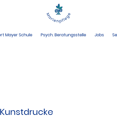
rt Mayer Schule
Psych. Beratungsstelle
Jobs
Se
Aufsichtsrat
MAV
SBV
Ferienhaus Immenstaa
 Kunstdrucke